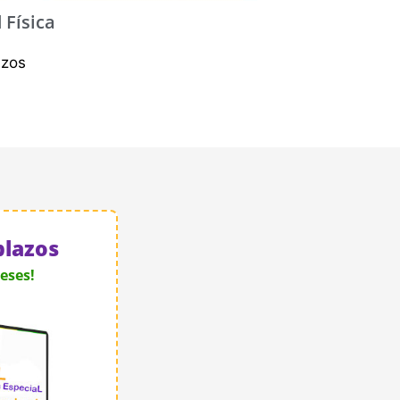
 Física
azos
plazos
eses!