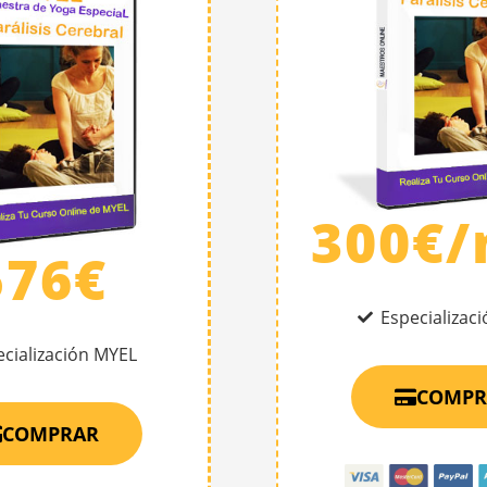
300€
576€
Especializac
ecialización MYEL
COMPR
COMPRAR