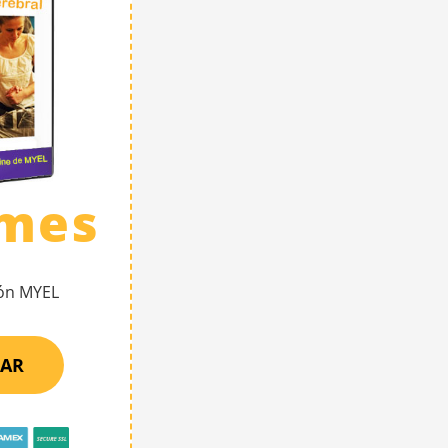
/mes
ión MYEL
AR