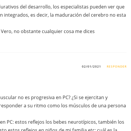
rativos del desarrollo, los especialistas pueden ver que
án integrados, es decir, la maduración del cerebro no esta
 Vero, no obstante cualquier cosa me dices
02/01/2021
RESPONDER
scular no es progresiva en PC? ¿Si se ejercitan y
 responder a su ritmo como los músculos de una persona
en PC: estos reflejos los bebes neurotípicos, también los
to estos reflejos en niños de mi familia etc; cuál es la