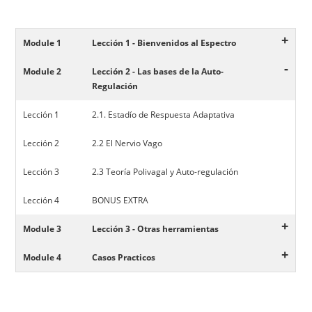
+
Module 1
Lección 1 - Bienvenidos al Espectro
-
Module 2
Lección 2 - Las bases de la Auto-
Regulación
Lección 1
2.1. Estadío de Respuesta Adaptativa
Lección 2
2.2 El Nervio Vago
Lección 3
2.3 Teoría Polivagal y Auto-regulación
Lección 4
BONUS EXTRA
+
Module 3
Lección 3 - Otras herramientas
+
Module 4
Casos Practicos