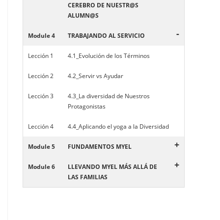
CEREBRO DE NUESTR@S
ALUMN@S
-
Module 4
TRABAJANDO AL SERVICIO
Lección 1
4.1_Evolución de los Términos
Lección 2
4.2_Servir vs Ayudar
Lección 3
4.3_La diversidad de Nuestros
Protagonistas
Lección 4
4.4_Aplicando el yoga a la Diversidad
+
Module 5
FUNDAMENTOS MYEL
+
Module 6
LLEVANDO MYEL MÁS ALLÁ DE
LAS FAMILIAS