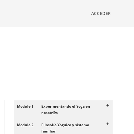
ACCEDER
+
Module 1
Experimentando el Yoga en
nosotr@s
+
Module 2
Filosofía Yóguica y sistema
familiar