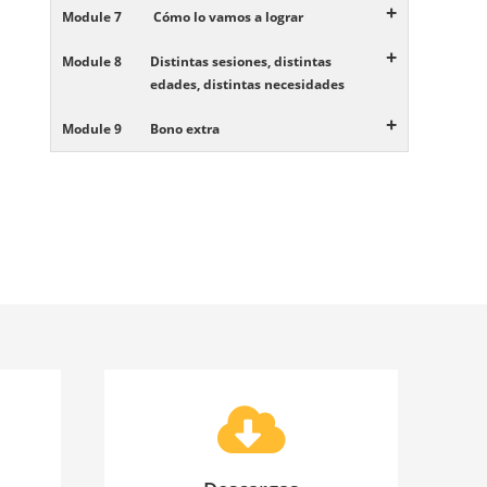
+
Module 7
Cómo lo vamos a lograr
+
Module 8
Distintas sesiones, distintas
edades, distintas necesidades
+
Module 9
Bono extra