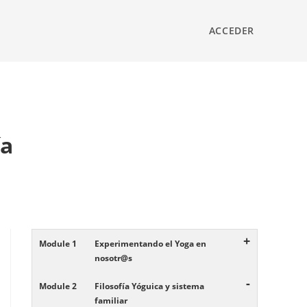
ACCEDER
ía
+
Module 1
Experimentando el Yoga en
nosotr@s
-
Module 2
Filosofía Yóguica y sistema
familiar