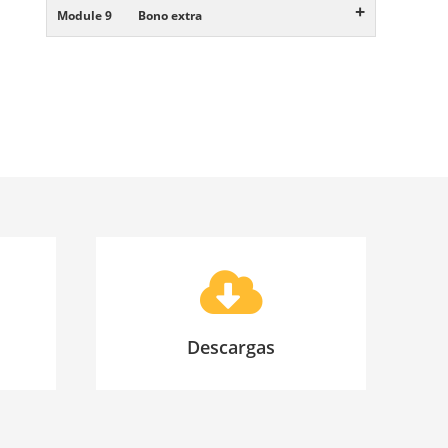
+
Module 9
Bono extra
Descargas