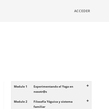
ACCEDER
+
Module 1
Experimentando el Yoga en
nosotr@s
+
Module 2
Filosofía Yóguica y sistema
familiar