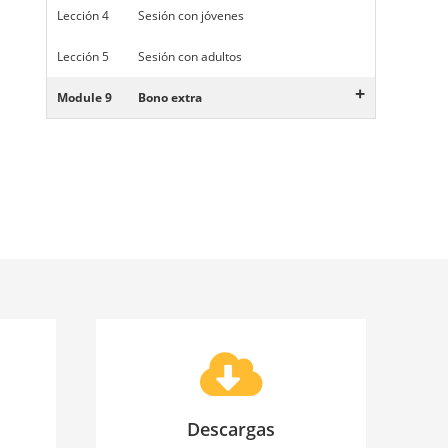
Lección 4
Sesión con jóvenes
Lección 5
Sesión con adultos
+
Module 9
Bono extra
Descargas