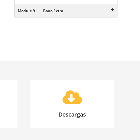
+
Module 9
Bono Extra
Descargas