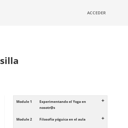
ACCEDER
silla
+
Module 1
Experimentando el Yoga en
nosotr@s
+
Module 2
Filosofía yóguica en el aula