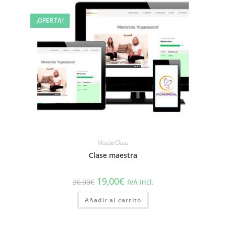
¡OFERTA!
MasterClass
Clase maestra
19,00
€
30,00
€
IVA Incl.
Añadir al carrito