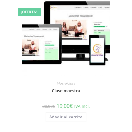
¡OFERTA!
MasterClass
Clase maestra
19,00
€
30,00
€
IVA Incl.
Añadir al carrito