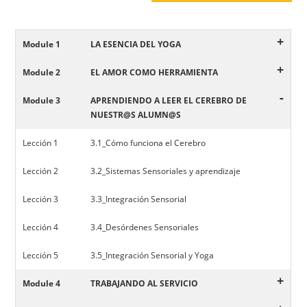
+
Module 1
LA ESENCIA DEL YOGA
+
Module 2
EL AMOR COMO HERRAMIENTA
-
Module 3
APRENDIENDO A LEER EL CEREBRO DE
NUESTR@S ALUMN@S
Lección 1
3.1_Cómo funciona el Cerebro
Lección 2
3.2_Sistemas Sensoriales y aprendizaje
Lección 3
3.3_Integración Sensorial
Lección 4
3.4_Desórdenes Sensoriales
Lección 5
3.5_Integración Sensorial y Yoga
+
Module 4
TRABAJANDO AL SERVICIO